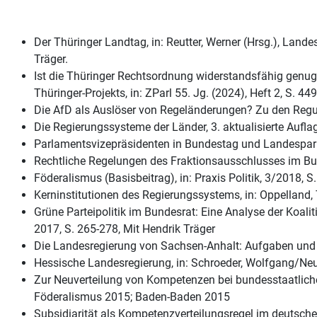
Der Thüringer Landtag, in: Reutter, Werner (Hrsg.), Lan
Träger.
Ist die Thüringer Rechtsordnung widerstandsfähig genug
Thüringer-Projekts, in: ZParl 55. Jg. (2024), Heft 2, S. 44
Die AfD als Auslöser von Regeländerungen? Zu den Regula
Die Regierungssysteme der Länder, 3. aktualisierte Aufl
Parlamentsvizepräsidenten in Bundestag und Landesparla
Rechtliche Regelungen des Fraktionsausschlusses im Bun
Föderalismus (Basisbeitrag), in: Praxis Politik, 3/2018, S.
Kerninstitutionen des Regierungssystems, in: Oppelland, 
Grüne Parteipolitik im Bundesrat: Eine Analyse der Koa
2017, S. 265-278, Mit Hendrik Träger
Die Landesregierung von Sachsen-Anhalt: Aufgaben und S
Hessische Landesregierung, in: Schroeder, Wolfgang/Neum
Zur Neuverteilung von Kompetenzen bei bundesstaatliche
Föderalismus 2015; Baden-Baden 2015
Subsidiarität als Kompetenzverteilungsregel im deutsch