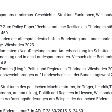
desparlamentarismus. Geschichte - Struktur - Funktionen, Wiesba
? Zum Policy-Paper "Rechtsstaatliche Resilienz in Thüringen 
9-460
rien der Alterspräsidentschaft in Bundestag und Landesparlame
age, Wiesbaden 2023
menten: (Neu-)Regelungen und Ämterbesetzung im Schatten der A
destag und in den Landesparlamenten. Versuch einer Bestandsau
 4-8.
Torsten (Hrsg.), Politik und Regieren in Thüringen, Wiesbaden 20
litionsvereinbarungen auf Landesebene seit der Bundestagswahl
trukturen des politischen Machtzentrums, in: Träger, Hendrik/P
ann, Arijana (Hrsg), Politik und Regieren in Hessen, Wiesbade
n Verfassungsänderungen am Beispiel der deutschen Föderalism
en Föderalismus?, in APuZ 28-30/2015, S. 24-30