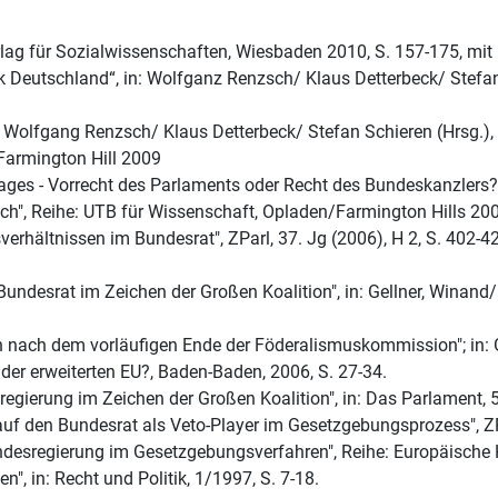
erlag für Sozialwissenschaften, Wiesbaden 2010, S. 157-175, mit
k Deutschland“, in: Wolfganz Renzsch/ Klaus Detterbeck/ Stefa
: Wolfgang Renzsch/ Klaus Detterbeck/ Stefan Schieren (Hrsg.)
Farmington Hill 2009
ges - Vorrecht des Parlaments oder Recht des Bundeskanzlers?", 
ch", Reihe: UTB für Wissenschaft, Opladen/Farmington Hills 20
erhältnissen im Bundesrat", ZParl, 37. Jg (2006), H 2, S. 402-4
ndesrat im Zeichen der Großen Koalition", in: Gellner, Winand/Re
en nach dem vorläufigen Ende der Föderalismuskommission"; in: 
der erweiterten EU?, Baden-Baden, 2006, S. 27-34.
egierung im Zeichen der Großen Koalition", in: Das Parlament, 5
 auf den Bundesrat als Veto-Player im Gesetzgebungsprozess", ZPa
desregierung im Gesetzgebungsverfahren", Reihe: Europäische 
, in: Recht und Politik, 1/1997, S. 7-18.