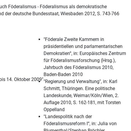
buch Föderalismus - Föderalismus als demokratische
nd der deutsche Bundesstaat, Wiesbaden 2012, S. 743-766
"Föderale Zweite Kammern in
präsidentiellen und parlamentarischen
Demokratien“, in: Europäisches Zentrum
für Föderalismusforschung (Hrsg.),
Jahrbuch des Föderalismus 2010,
Baden-Baden 2010
bis 14. Oktober 2009"
"Regierung und Verwaltung", in: Karl
Schmitt, Thüringen. Eine politische
Landeskunde, Weimar/Köln/Wien, 2.
Auflage 2010, S. 162-181, mit Torsten
Oppelland
"Landespolitik nach der
Föderalismusreform I“, in: Julia von
Blumenthal/Stephan Bröchler,