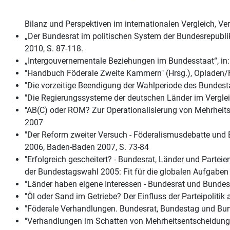
Bilanz und Perspektiven im internationalen Vergleich, V
„Der Bundesrat im politischen System der Bundesrepubli
2010, S. 87-118.
„Intergouvernementale Beziehungen im Bundesstaat“, in
"Handbuch Föderale Zweite Kammern" (Hrsg.), Opladen/
"Die vorzeitige Beendigung der Wahlperiode des Bundesta
"Die Regierungssysteme der deutschen Länder im Verglei
"AB(C) oder ROM? Zur Operationalisierung von Mehrheitsv
2007
"Der Reform zweiter Versuch - Föderalismusdebatte und Bu
2006, Baden-Baden 2007, S. 73-84
"Erfolgreich gescheitert? - Bundesrat, Länder und Partei
der Bundestagswahl 2005: Fit für die globalen Aufgaben 
"Länder haben eigene Interessen - Bundesrat und Bundesr
"Öl oder Sand im Getriebe? Der Einfluss der Parteipolitik
"Föderale Verhandlungen. Bundesrat, Bundestag und Bun
"Verhandlungen im Schatten von Mehrheitsentscheidungen"