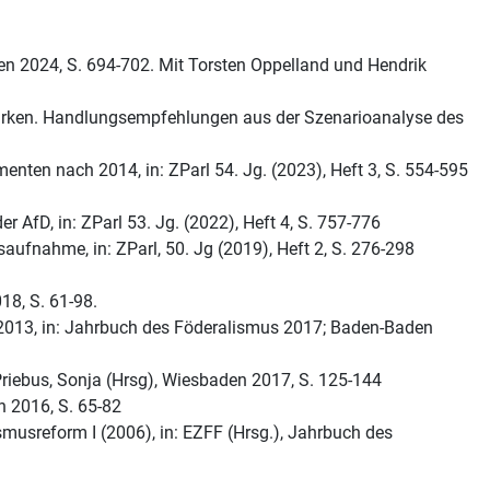
den 2024, S. 694-702. Mit Torsten Oppelland und Hendrik
stärken. Handlungsempfehlungen aus der Szenarioanalyse des
nten nach 2014, in: ZParl 54. Jg. (2023), Heft 3, S. 554-595
fD, in: ZParl 53. Jg. (2022), Heft 4, S. 757-776
fnahme, in: ZParl, 50. Jg (2019), Heft 2, S. 276-298
18, S. 61-98.
 2013, in: Jahrbuch des Föderalismus 2017; Baden-Baden
riebus, Sonja (Hrsg), Wiesbaden 2017, S. 125-144
n 2016, S. 65-82
usreform I (2006), in: EZFF (Hrsg.), Jahrbuch des